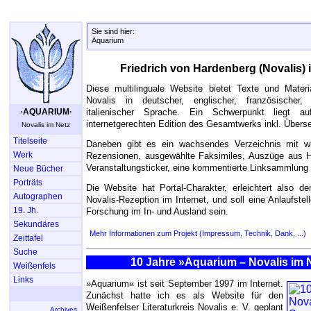
Sie sind hier:
Aquarium
Friedrich von Hardenberg (Novalis) 
Diese multilinguale Website bietet Texte und Mater
Novalis in deutscher, englischer, französischer,
·AQUARIUM·
italienischer Sprache. Ein Schwerpunkt liegt auf
internetgerechten Edition des Gesamtwerks inkl. Übers
Novalis im Netz
Titelseite
Daneben gibt es ein wachsendes Verzeichnis mit wi
Werk
Rezensionen, ausgewählte Faksimiles, Auszüge aus H
Veranstaltungsticker, eine kommentierte Linksammlung 
Neue Bücher
Porträts
Die Website hat Portal-Charakter, erleichtert also de
Autographen
Novalis-Rezeption im Internet, und soll eine Anlaufstell
19. Jh.
Forschung im In- und Ausland sein.
Sekundäres
Mehr Informationen zum Projekt (Impressum, Technik, Dank, ...)
Zeittafel
Suche
10 Jahre »Aquarium – Novalis im 
Weißenfels
Links
»Aquarium« ist seit September 1997 im Internet.
Zunächst hatte ich es als Website für den
Weißenfelser Literaturkreis Novalis e. V. geplant
Archives