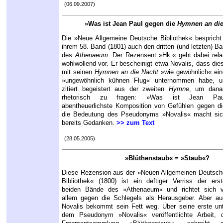
(06.09.2007)
»Was ist Jean Paul gegen die
Hymnen an die
Die »Neue Allgemeine Deutsche Bibliothek« bespricht
ihrem 58. Band (1801) auch den dritten (und letzten) B
des
Athenaeum
. Der Rezensent »Hk.« geht dabei rela
wohlwollend vor. Er bescheinigt etwa Novalis, dass die
mit seinen
Hymnen an die Nacht
»wie gewöhnlich« ein
»ungewöhnlich kühnen Flug« unternommen habe, u
zitiert begeistert aus der zweiten
Hymne
, um dana
rhetorisch zu fragen: »Was ist Jean Pau
abentheuerlichste Komposition von Gefühlen gegen d
die Bedeutung des Pseudonyms »Novalis« macht sic
bereits Gedanken.
>> zum Text
(28.05.2005)
»Blüthenstaub« = »Staub«?
Diese Rezension aus der »Neuen Allgemeinen Deutsc
Bibliothek« (1800) ist ein deftiger Verriss der ers
beiden Bände des »Athenaeum« und richtet sich v
allem gegen die Schlegels als Herausgeber. Aber a
Novalis bekommt sein Fett weg. Über seine erste un
dem Pseudonym »Novalis« veröffentlichte Arbeit, d