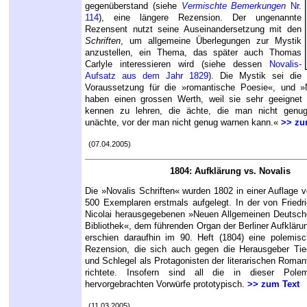
gegenüberstand (siehe
Vermischte Bemerkungen
Nr.
114
), eine längere Rezension. Der ungenannte
Rezensent nutzt seine Auseinandersetzung mit den
Schriften
, um allgemeine Überlegungen zur Mystik
anzustellen, ein Thema, das später auch Thomas
Carlyle interessieren wird (siehe dessen
Novalis-
Aufsatz aus dem Jahr 1829
). Die Mystik sei die
Voraussetzung für die »romantische Poesie«, und »N
haben einen grossen Werth, weil sie sehr geeignet 
kennen zu lehren, die ächte, die man nicht genug
unächte, vor der man nicht genug warnen kann.«
>> zu
(07.04.2005)
1804: Aufklärung vs. Novalis
Die »Novalis Schriften« wurden 1802 in einer Auflage 
500 Exemplaren erstmals aufgelegt. In der von Friedr
Nicolai herausgegebenen »Neuen Allgemeinen Deutsc
Bibliothek«, dem führenden Organ der Berliner Aufkläru
erschien daraufhin im 90. Heft (1804) eine polemis
Rezension, die sich auch gegen die Herausgeber Ti
und Schlegel als Protagonisten der literarischen Roman
richtete. Insofern sind all die in dieser Polem
hervorgebrachten Vorwürfe prototypisch.
>> zum Text
(11.03.2005)