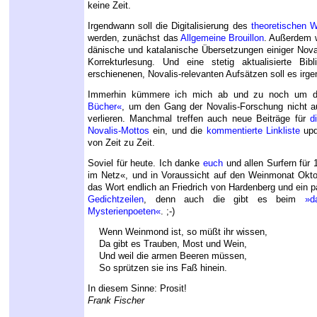
keine Zeit.
Irgendwann soll die Digitalisierung des
theoretischen 
werden, zunächst das
Allgemeine Brouillon
. Außerdem w
dänische und katalanische Übersetzungen einiger Noval
Korrekturlesung. Und eine stetig aktualisierte Bibl
erschienenen, Novalis-relevanten Aufsätzen soll es irg
Immerhin kümmere ich mich ab und zu noch um d
Bücher«
, um den Gang der Novalis-Forschung nicht 
verlieren. Manchmal treffen auch neue Beiträge für
d
Novalis-Mottos
ein, und die
kommentierte Linkliste
upd
von Zeit zu Zeit.
Soviel für heute. Ich danke
euch
und allen Surfern für 
im Netz«, und in Voraussicht auf den Weinmonat Okto
das Wort endlich an Friedrich von Hardenberg und ein 
Gedichtzeilen
, denn auch die gibt es beim
»d
Mysterienpoeten«
. ;-)
Wenn Weinmond ist, so müßt ihr wissen,
Da gibt es Trauben, Most und Wein,
Und weil die armen Beeren müssen,
So sprützen sie ins Faß hinein.
In diesem Sinne: Prosit!
Frank Fischer