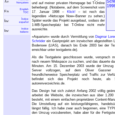
françaises
und auf meiner privaten Homepage bei T-Online
beherbergt. (Notabene, auf dem Screenshot vom
English
17. Januar 1998 –
Klick!
– ist noch das
TOC
legendäre »Netscape Now«-Banner zu sehen.)
Índice
Später wurde das Projekt ausgebaut, sodass der
español
1-MB-Speicherplatz bei T-Online nicht mehr
Indice
ausreichte.
italiano
»Aquarium« wurde durch Vermittlung von
Dagmar Lore
Schröder
ein Gastprojekt am inzwischen abgestellten L
Bodensee (LIAS), danach bis Ende 2003 bei der Tex
erreichbar unter textgalerie.de).
Als die Textgalerie geschlossen wurde, versprach mi
nach neuem Webspace zu suchen, und das dauerte da
Minuten. Am 15. Dezember 2003 wurde der Umzug 
Server vollzogen, auf dem Oliver Gassne
freundlicherweise Speicherplatz und Traffic zur Verfü
befindet sich das Projekt noch heute, als 
autorenverzeichnis.de.
Das Design hat sich zuletzt Anfang 2002 völlig geän
arbeitet die Website, die inzwischen aus über 1.200
besteht, mit einem einfachen proprietären Content-M
Die Umstellung auf ein leistungsfähigeres, handels
längst fällig. Ich habe zwar auch begonnen, eine TYPO3
den Umzug vorzubereiten, habe aber für die Fertigst