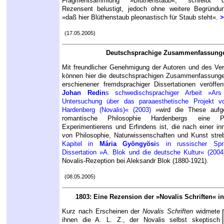
Fragmentsammlung »Blüthenstaub«, schreibt d
Rezensent belustigt, jedoch ohne weitere Begründu
»daß hier Blüthenstaub pleonastisch für Staub steht«.
>
(17.05.2005)
Deutschsprachige Zusammenfassung
Mit freundlicher Genehmigung der Autoren und des Ve
können hier die deutschsprachigen Zusammenfassungen
erschienener fremdsprachiger Dissertationen veröffen
Johan Redin
s schwedischsprachiger Arbeit »Ars 
Untersuchung über das paraaesthetische Projekt v
Hardenberg (Novalis)« (2003)
»wird die These aufge
romantische Philosophie Hardenbergs eine P
Experimentierens und Erfindens ist, die nach einer in
von Philosophie, Naturwissenschaften und Kunst str
Kapitel in
Mária Gyöngyösi
s in russischer Spr
Dissertation »A. Blok und die deutsche Kultur« (2004
Novalis-Rezeption bei Aleksandr Blok (1880-1921).
(08.05.2005)
1803: Eine Rezension der »Novalis Schriften« in 
Kurz nach Erscheinen der
Novalis Schriften
widmete
ihnen die A. L. Z., der Novalis selbst skeptisch