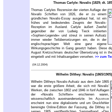
Thomas Carlyle: Novalis (1829; dt. 185
Thomas Carlyles Rezension der vierten Auflage der
Novalis Schriften
von 1826, die er zu einem
gründlichen Novalis-Essay ausgebaut hat, ist ein
frühes und bedeutendes Zeugnis der Novalis-
Rezeption im Ausland. Carlyle äußert Zweifel
gegenüber der von Ludwig Tieck initiierten
»Sophien-Legende« und streut in seinen Aufsatz
immer wieder Teilübersetzungen ein, die in der
englischsprachigen Welt eine ganz eigene
Wirkungsgeschichte in Gang gesetzt haben. Diese dig
August Kretzschmars deutscher Übersetzung ist in th
eingeteilt und mit Inhaltsangaben versehen.
>> zum Te
(04.12.2004)
Wilhelm Dilthey: Novalis (1865/1905)
Wilhelm Diltheys Novalis-Aufsatz aus dem Jahr 1865
war die erste größere Arbeit, die sich mit Novalis'
Werken, die zwischen 1802 und 1846 in fünf Auflagen
der »Novalis Schriften« erschienen waren,
wissenschaftlich auseinandersetzte. Im
Aquarium
erscheint nun eine digitalisierte und um Druckfehler
bereinigte Online-Edition der Fassung, die Dilthey in
seinen 1905 veröffentlichten Sammelband »Das