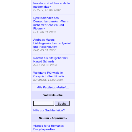
Novalis und »El inicio de la
modernidad«
El País, 16.06.2007
Lyrik-Kalender des
Deutschlandfunks: »Wenn
nicht mehr Zahlen und
Figuren«
DLF, 06.01.2006
Andreas Maiers
Lieblingsmärchen: »Hyazinth
und Rosenblüte«
FAZ, 05.01.2006
Novalis als Zitatgeber bei
Harald Schmidt
ARD, 24.02.2005
Wolfgang Frühwald im
Gespräch über Novalis
BR-alpha, 13.03.2004
Alle Feuilleton-Artikel ...
Volltextsuche
Hilfe zur Suchfunktion?
Neu im »Aquarium«
»Notes for a Romantic
Encyclopaedia«