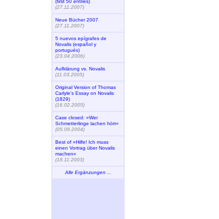
(first 50 entries)
(27.11.2007)
Neue Bücher 2007
(27.11.2007)
5 nuevos epígrafes de
Novalis (español y
portugués)
(23.04.2006)
Aufklärung vs. Novalis
(11.03.2005)
Original Version of Thomas
Carlyle's Essay on Novalis
(1829)
(16.02.2005)
Case closed: »Wer
Schmetterlinge lachen hört«
(05.09.2004)
Best of »Hilfe! Ich muss
einen Vortrag über Novalis
machen«
(18.11.2003)
Alle Ergänzungen ...