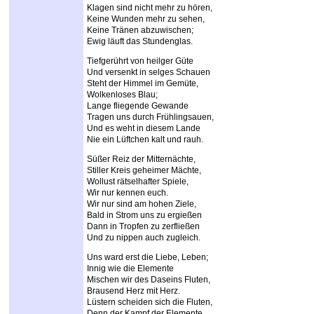
Klagen sind nicht mehr zu hören,
Keine Wunden mehr zu sehen,
Keine Tränen abzuwischen;
Ewig läuft das Stundenglas.
Tiefgerührt von heilger Güte
Und versenkt in selges Schauen
Steht der Himmel im Gemüte,
Wolkenloses Blau;
Lange fliegende Gewande
Tragen uns durch Frühlingsauen,
Und es weht in diesem Lande
Nie ein Lüftchen kalt und rauh.
Süßer Reiz der Mitternächte,
Stiller Kreis geheimer Mächte,
Wollust rätselhafter Spiele,
Wir nur kennen euch.
Wir nur sind am hohen Ziele,
Bald in Strom uns zu ergießen
Dann in Tropfen zu zerfließen
Und zu nippen auch zugleich.
Uns ward erst die Liebe, Leben;
Innig wie die Elemente
Mischen wir des Daseins Fluten,
Brausend Herz mit Herz.
Lüstern scheiden sich die Fluten,
Denn der Kampf der Elemente