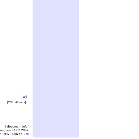
[233. Absatz]
[ document info ]
rung am 04.02.2002.
© 1997-2006
f.f.
,
l.m.