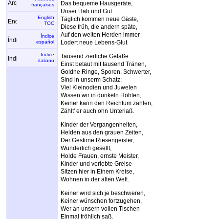
Das bequeme Hausgeräte,
françaises
Unser Hab und Gut.
English
Täglich kommen neue Gäste,
TOC
Diese früh, die andern späte,
Auf den weiten Herden immer
Índice
español
Lodert neue Lebens-Glut.
Indice
Tausend zierliche Gefäße
italiano
Einst betaut mit tausend Tränen,
Goldne Ringe, Sporen, Schwerter,
Sind in unserm Schatz:
Viel Kleinodien und Juwelen
Wissen wir in dunkeln Höhlen,
Keiner kann den Reichtum zählen,
Zählt' er auch ohn Unterlaß.
Kinder der Vergangenheiten,
Helden aus den grauen Zeiten,
Der Gestirne Riesengeister,
Wunderlich gesellt,
Holde Frauen, ernste Meister,
Kinder und verlebte Greise
Sitzen hier in Einem Kreise,
Wohnen in der alten Welt.
Keiner wird sich je beschweren,
Keiner wünschen fortzugehen,
Wer an unsern vollen Tischen
Einmal fröhlich saß.