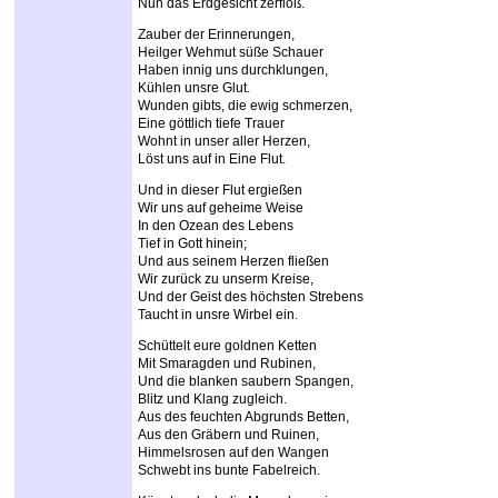
Nun das Erdgesicht zerfloß.
Zauber der Erinnerungen,
Heilger Wehmut süße Schauer
Haben innig uns durchklungen,
Kühlen unsre Glut.
Wunden gibts, die ewig schmerzen,
Eine göttlich tiefe Trauer
Wohnt in unser aller Herzen,
Löst uns auf in Eine Flut.
Und in dieser Flut ergießen
Wir uns auf geheime Weise
In den Ozean des Lebens
Tief in Gott hinein;
Und aus seinem Herzen fließen
Wir zurück zu unserm Kreise,
Und der Geist des höchsten Strebens
Taucht in unsre Wirbel ein.
Schüttelt eure goldnen Ketten
Mit Smaragden und Rubinen,
Und die blanken saubern Spangen,
Blitz und Klang zugleich.
Aus des feuchten Abgrunds Betten,
Aus den Gräbern und Ruinen,
Himmelsrosen auf den Wangen
Schwebt ins bunte Fabelreich.