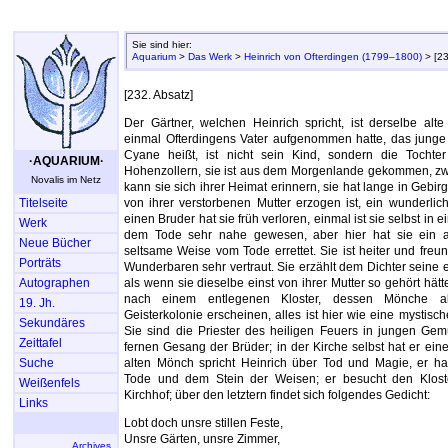
Sie sind hier:
Aquarium
>
Das Werk
>
Heinrich von Ofterdingen (1799–1800)
> [23
[232. Absatz]
Der Gärtner, welchen Heinrich spricht, ist derselbe alt
einmal Ofterdingens Vater aufgenommen hatte, das jung
Cyane heißt, ist nicht sein Kind, sondern die Tocht
·AQUARIUM·
Hohenzollern, sie ist aus dem Morgenlande gekommen, zwa
Novalis im Netz
kann sie sich ihrer Heimat erinnern, sie hat lange in Gebir
Titelseite
von ihrer verstorbenen Mutter erzogen ist, ein wunderlic
einen Bruder hat sie früh verloren, einmal ist sie selbst i
Werk
dem Tode sehr nahe gewesen, aber hier hat sie ein al
Neue Bücher
seltsame Weise vom Tode errettet. Sie ist heiter und freu
Porträts
Wunderbaren sehr vertraut. Sie erzählt dem Dichter seine 
Autographen
als wenn sie dieselbe einst von ihrer Mutter so gehört hätte
nach einem entlegenen Kloster, dessen Mönche a
19. Jh.
Geisterkolonie erscheinen, alles ist hier wie eine mystisc
Sekundäres
Sie sind die Priester des heiligen Feuers in jungen Gem
Zeittafel
fernen Gesang der Brüder; in der Kirche selbst hat er eine
Suche
alten Mönch spricht Heinrich über Tod und Magie, er 
Tode und dem Stein der Weisen; er besucht den Klost
Weißenfels
Kirchhof; über den letztern findet sich folgendes Gedicht:
Links
Lobt doch unsre stillen Feste,
Unsre Gärten, unsre Zimmer,
Archives