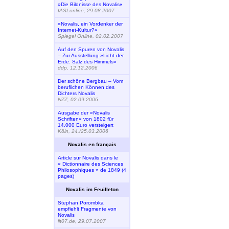
»Die Bildnisse des Novalis«
IASLonline, 29.08.2007
»Novalis, ein Vordenker der
Internet-Kultur?«
Spiegel Online, 02.02.2007
Auf den Spuren von Novalis
– Zur Ausstellung »Licht der
Erde. Salz des Himmels«
ddp, 12.12.2006
Der schöne Bergbau – Vom
beruflichen Können des
Dichters Novalis
NZZ, 02.09.2006
Ausgabe der »Novalis
Schriften« von 1802 für
14.000 Euro versteigert
Köln, 24./25.03.2006
Novalis en français
Article sur Novalis dans le
« Dictionnaire des Sciences
Philosophiques » de 1849 (4
pages)
Novalis im Feuilleton
Stephan Porombka
empfiehlt Fragmente von
Novalis
lit07.de, 29.07.2007