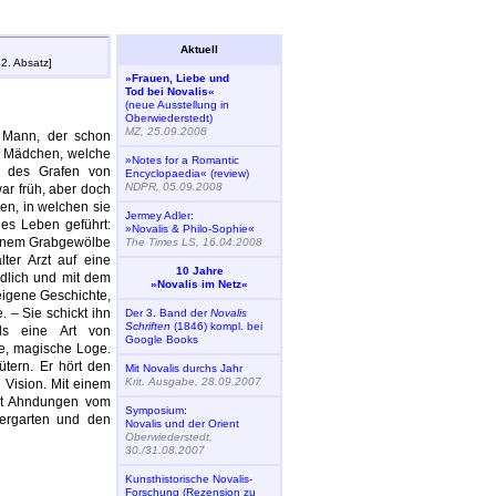
Aktuell
2. Absatz]
»Frauen, Liebe und
Tod bei Novalis«
(neue Ausstellung in
Oberwiederstedt)
MZ, 25.09.2008
e Mann, der schon
e Mädchen, welche
»Notes for a Romantic
er des Grafen von
Encyclopaedia« (review)
NDPR, 05.09.2008
r früh, aber doch
gen, in welchen sie
Jermey Adler:
hes Leben geführt:
»Novalis & Philo-Sophie«
n einem Grabgewölbe
The Times LS, 16.04.2008
ter Arzt auf eine
10 Jahre
ndlich und mit dem
»Novalis im Netz«
eigene Geschichte,
. – Sie schickt ihn
Der 3. Band der
Novalis
Schriften
(1846) kompl. bei
ls eine Art von
Google Books
he, magische Loge.
ütern. Er hört den
Mit Novalis durchs Jahr
Krit. Ausgabe, 28.09.2007
 Vision. Mit einem
hat Ahndungen vom
Symposium:
ergarten und den
Novalis und der Orient
Oberwiederstedt,
30./31.08.2007
Kunsthistorische Novalis-
Forschung (Rezension zu