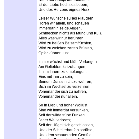
Ist der Liebe höchstes Leben,
Und des Herzens eignes Herz.
Leiser Wünsche süßes Plaudern
Hören wir allein, und schauen
Immerdar in selge Augen,
Schmecken nichts als Mund und Kuß.
Alles was wir nur berühren
Wird zu heißen Balsamfrüchten,
Wird zu weichen zarten Brüsten,
Opfer kühner Lust.
Immer wächst und blüht Verlangen
Am Geliebten festzuhangen,
Ihn im Innern zu empfangen,
Eins mit ihm zu sein,
Seinem Durste nicht zu wehren,
Sich im Wechsel zu verzehren,
Voneinander sich zu nähren,
Voneinander nur allein.
So in Lieb und hoher Wollust
Sind wir immerdar versunken,
Seit der wilde trübe Funken
Jener Welt erlosch;
Seit der Hügel sich geschlossen,
Und der Scheiterhaufen sprühte,
Und dem schauernden Gemüte