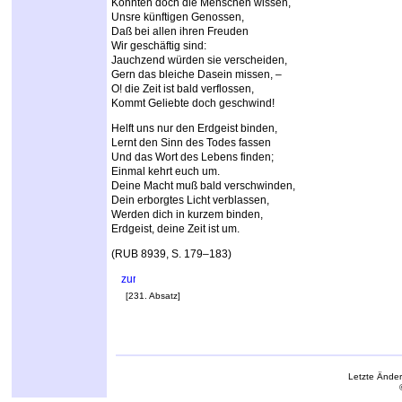
Könnten doch die Menschen wissen,
Unsre künftigen Genossen,
Daß bei allen ihren Freuden
Wir geschäftig sind:
Jauchzend würden sie verscheiden,
Gern das bleiche Dasein missen, –
O! die Zeit ist bald verflossen,
Kommt Geliebte doch geschwind!
Helft uns nur den Erdgeist binden,
Lernt den Sinn des Todes fassen
Und das Wort des Lebens finden;
Einmal kehrt euch um.
Deine Macht muß bald verschwinden,
Dein erborgtes Licht verblassen,
Werden dich in kurzem binden,
Erdgeist, deine Zeit ist um.
(RUB 8939, S. 179–183)
[231. Absatz]
Letzte Ände