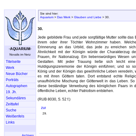
Sie sind hier:
Aquarium
>
Das Werk
>
Glauben und Liebe
> 30.
30.
Jede gebildete Frau und jede sorgfältige Mutter sollte das B
ihrem oder ihrer Töchter Wohnzimmer haben. Welche
Erinnerung an das Urbild, das jede zu erreichen sich 
·AQUARIUM·
Ähnlichkeit mit der Königin würde der Charakterzug d
Novalis im Netz
Frauen, ihr Nationalzug. Ein liebenswürdiges Wesen un
Titelseite
Gestalten. Mit jeder Trauung ließe sich leicht eine
Huldigungszeremonie der Königin einführen; und so s
Werk
König und der Königin das gewöhnliche Leben veredeln, w
Neue Bücher
es mit ihren Göttern taten. Dort entstand echte Religio
Porträts
unaufhörliche Mischung der Götterwelt in das Leben. So 
Autographen
diese beständige Verwebung des königlichen Paars in 
öffentliche Leben, echter Patriotism entstehen.
19. Jh.
Sekundäres
(RUB 8030, S. 52 f.)
Zeittafel
Suche
29.
Weißenfels
Links
Archives