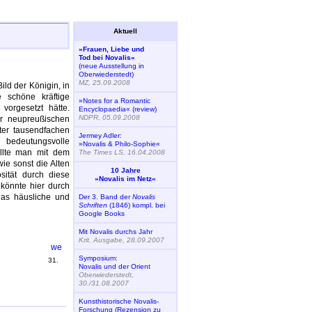
Aktuell
»Frauen, Liebe und
Tod bei Novalis«
(neue Ausstellung in
Oberwiederstedt)
MZ, 25.09.2008
ild der Königin, in
 schöne kräftige
»Notes for a Romantic
vorgesetzt hätte.
Encyclopaedia« (review)
NDPR, 05.09.2008
er neupreußischen
ter tausendfachen
Jermey Adler:
 bedeutungsvolle
»Novalis & Philo-Sophie«
ollte man mit dem
The Times LS, 16.04.2008
ie sonst die Alten
10 Jahre
sität durch diese
»Novalis im Netz«
könnte hier durch
das häusliche und
Der 3. Band der
Novalis
Schriften
(1846) kompl. bei
Google Books
Mit Novalis durchs Jahr
Krit. Ausgabe, 28.09.2007
Symposium:
31.
Novalis und der Orient
Oberwiederstedt,
30./31.08.2007
Kunsthistorische Novalis-
Forschung (Rezension zu