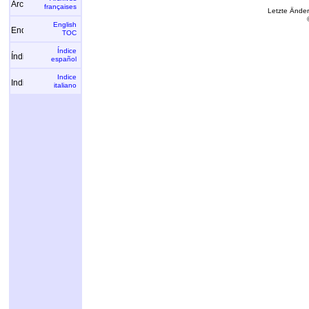
françaises
Letzte Ände
English
TOC
Índice
español
Indice
italiano