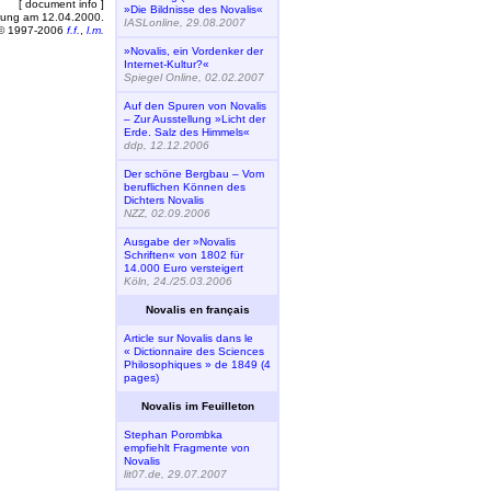
[ document info ]
»Die Bildnisse des Novalis«
rung am 12.04.2000.
IASLonline, 29.08.2007
© 1997-2006
f.f.
,
l.m.
»Novalis, ein Vordenker der
Internet-Kultur?«
Spiegel Online, 02.02.2007
Auf den Spuren von Novalis
– Zur Ausstellung »Licht der
Erde. Salz des Himmels«
ddp, 12.12.2006
Der schöne Bergbau – Vom
beruflichen Können des
Dichters Novalis
NZZ, 02.09.2006
Ausgabe der »Novalis
Schriften« von 1802 für
14.000 Euro versteigert
Köln, 24./25.03.2006
Novalis en français
Article sur Novalis dans le
« Dictionnaire des Sciences
Philosophiques » de 1849 (4
pages)
Novalis im Feuilleton
Stephan Porombka
empfiehlt Fragmente von
Novalis
lit07.de, 29.07.2007