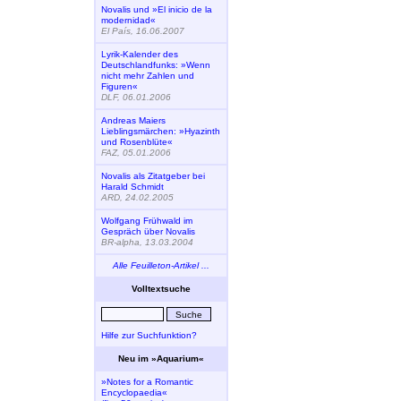
Novalis und »El inicio de la
modernidad«
El País, 16.06.2007
Lyrik-Kalender des
Deutschlandfunks: »Wenn
nicht mehr Zahlen und
Figuren«
DLF, 06.01.2006
Andreas Maiers
Lieblingsmärchen: »Hyazinth
und Rosenblüte«
FAZ, 05.01.2006
Novalis als Zitatgeber bei
Harald Schmidt
ARD, 24.02.2005
Wolfgang Frühwald im
Gespräch über Novalis
BR-alpha, 13.03.2004
Alle Feuilleton-Artikel ...
Volltextsuche
Hilfe zur Suchfunktion?
Neu im »Aquarium«
»Notes for a Romantic
Encyclopaedia«