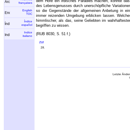
dem Hofe ein irdisches Paradies machen, könnte da
françaises
des Lebensgenusses durch unerschöpfliche Variatione
so die Gegenstände der allgemeinen Anbetung in ei
English
TOC
immer reizenden Umgebung erblicken lassen. Welches
himmlischer, als das, seine Geliebten im wahrhaftes
Índice
español
begriffen zu wissen.
Indice
(RUB 8030, S. 51 f.)
italiano
28.
Letzte Ände