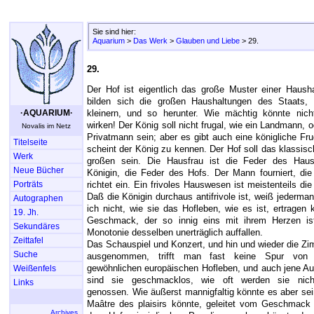
Sie sind hier:
Aquarium
>
Das Werk
>
Glauben und Liebe
> 29.
29.
Der Hof ist eigentlich das große Muster einer Haush
bilden sich die großen Haushaltungen des Staats,
·AQUARIUM·
kleinern, und so herunter. Wie mächtig könnte nich
wirken! Der König soll nicht frugal, wie ein Landmann, o
Novalis im Netz
Privatmann sein; aber es gibt auch eine königliche Frug
Titelseite
scheint der König zu kennen. Der Hof soll das klassisc
Werk
großen sein. Die Hausfrau ist die Feder des Hau
Neue Bücher
Königin, die Feder des Hofs. Der Mann fourniert, di
Porträts
richtet ein. Ein frivoles Hauswesen ist meistenteils di
Daß die Königin durchaus antifrivole ist, weiß jederman
Autographen
ich nicht, wie sie das Hofleben, wie es ist, ertragen
19. Jh.
Geschmack, der so innig eins mit ihrem Herzen is
Sekundäres
Monotonie desselben unerträglich auffallen.
Zeittafel
Das Schauspiel und Konzert, und hin und wieder die Z
Suche
ausgenommen, trifft man fast keine Spur vo
gewöhnlichen europäischen Hofleben, und auch jene A
Weißenfels
sind sie geschmacklos, wie oft werden sie nic
Links
genossen. Wie äußerst mannigfaltig könnte es aber sein
Maâtre des plaisirs könnte, geleitet vom Geschmack 
Archives