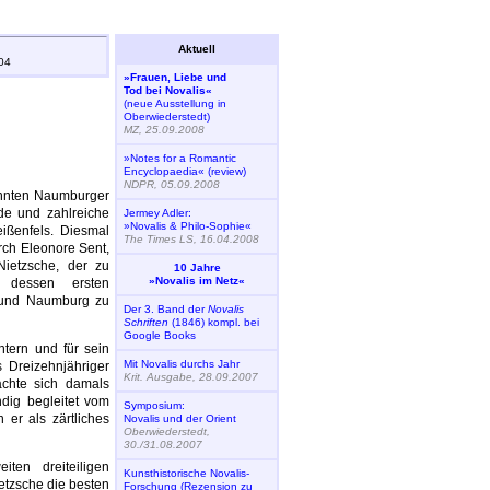
Aktuell
04
»Frauen, Liebe und
Tod bei Novalis«
(neue Ausstellung in
Oberwiederstedt)
MZ, 25.09.2008
»Notes for a Romantic
Encyclopaedia« (review)
NDPR, 05.09.2008
nnten Naumburger
de und zahlreiche
Jermey Adler:
»Novalis & Philo-Sophie«
eißenfels. Diesmal
The Times LS, 16.04.2008
rch Eleonore Sent,
Nietzsche, der zu
10 Jahre
»Novalis im Netz«
 dessen ersten
n und Naumburg zu
Der 3. Band der
Novalis
Schriften
(1846) kompl. bei
Google Books
tern und für sein
Mit Novalis durchs Jahr
s Dreizehnjähriger
Krit. Ausgabe, 28.09.2007
chte sich damals
dig begleitet vom
Symposium:
er als zärtliches
Novalis und der Orient
Oberwiederstedt,
30./31.08.2007
ten dreiteiligen
Kunsthistorische Novalis-
ietzsche die besten
Forschung (Rezension zu