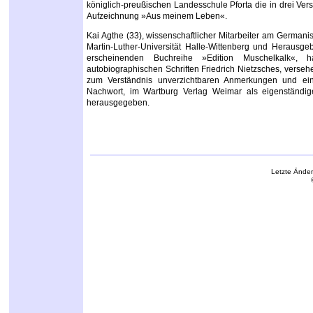
königlich-preußischen Landesschule Pforta die in drei Ver
Aufzeichnung »Aus meinem Leben«.
Kai Agthe (33), wissenschaftlicher Mitarbeiter am Germanist
Martin-Luther-Universität Halle-Wittenberg und Herausge
erscheinenden Buchreihe »Edition Muschelkalk«, h
autobiographischen Schriften Friedrich Nietzsches, versehe
zum Verständnis unverzichtbaren Anmerkungen und ein
Nachwort, im Wartburg Verlag Weimar als eigenständige
herausgegeben.
Letzte Ände