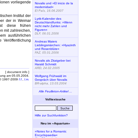
sionen vorliegende
Novalis und »El inicio de la
modernidad«
El País, 16.06.2007
ischen Institut der
Lyrik-Kalender des
ber der in Weimar
Deutschlandfunks: »Wenn
at diese frühen
nicht mehr Zahlen und
Figuren«
n mit zahlreichen,
DLF, 06.01.2006
em ausführlichen
 Veröffentlichung
Andreas Maiers
Lieblingsmärchen: »Hyazinth
und Rosenblüte«
FAZ, 05.01.2006
Novalis als Zitatgeber bei
Harald Schmidt
ARD, 24.02.2005
[ document info ]
rung am 05.05.2004.
Wolfgang Frühwald im
© 1997-2009
f.f.
,
l.m.
Gespräch über Novalis
BR-alpha, 13.03.2004
Alle Feuilleton-Artikel ...
Volltextsuche
Hilfe zur Suchfunktion?
Neu im »Aquarium«
»Notes for a Romantic
Encyclopaedia«