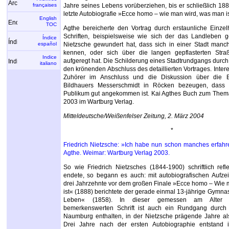
françaises
Jahre seines Lebens vorüberziehen, bis er schließlich 18
letzte Autobiografie »Ecce homo – wie man wird, was man is
English
TOC
Agthe bereicherte den Vortrag durch erstaunliche Einzel
Schriften, beispielsweise wie sich der das Landleben g
Índice
español
Nietzsche gewundert hat, dass sich in einer Stadt manch
kennen, oder sich über die langen gepflasterten Str
Indice
aufgeregt hat. Die Schilderung eines Stadtrundgangs durc
italiano
den krönenden Abschluss des detaillierten Vortrages. Inter
Zuhörer im Anschluss und die Diskussion über die B
Bildhauers Messerschmidt in Röcken bezeugen, dass 
Publikum gut angekommen ist. Kai Agthes Buch zum Thema 
2003 im Wartburg Verlag.
Mitteldeutsche/Weißenfelser Zeitung, 2. März 2004
*
Friedrich Nietzsche: »Ich habe nun schon manches erfahr
Agthe. Weimar: Wartburg Verlag 2003.
So wie Friedrich Nietzsches (1844-1900) schriftlich ref
endete, so begann es auch: mit autobiografischen Aufz
drei Jahrzehnte vor dem großen Finale »Ecce homo – Wie 
ist« (1888) berichtete der gerade einmal 13-jährige Gymn
Leben« (1858). In dieser gemessen am Alter ih
bemerkenswerten Schrift ist auch ein Rundgang durch 
Naumburg enthalten, in der Nietzsche prägende Jahre als
Drei Jahre nach der ersten Autobiographie entstand 