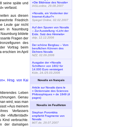
»Die Bildnisse des Novalis«
88 seine späte und
IASLonline, 29.08.2007
t« verfasst.
»Novalis, ein Vordenker der
heiten aus diesen
Internet-Kultur?«
ewohnte Friedrich
Spiegel Online, 02.02.2007
e Leute gar nicht
Auf den Spuren von Novalis
aßen in Naumburg
– Zur Ausstellung »Licht der
h Naumburg bildete
Erde. Salz des Himmels«
ddp, 12.12.2006
essante Fragen der
ronzefiguren des
Der schöne Bergbau – Vom
der Vortrag beim
beruflichen Können des
erschien im April
Dichters Novalis
NZZ, 02.09.2006
Ausgabe der »Novalis
Schriften« von 1802 für
14.000 Euro versteigert
Köln, 24./25.03.2006
en«. Hrsg. von Kai
Novalis en français
Article sur Novalis dans le
« Dictionnaire des Sciences
lektierendes Leben
Philosophiques » de 1849 (4
eichnungen. Genau
pages)
man wird, was man
Novalis im Feuilleton
asiast »Aus meinem
res Verfassers
Stephan Porombka
die »Mutterstadt«
empfiehlt Fragmente von
Novalis
 Kind verbrachte.
lit07.de, 29.07.2007
in der damaligen