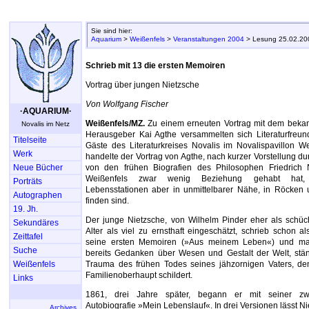
Sie sind hier:
Aquarium
>
Weißenfels
>
Veranstaltungen 2004
> Lesung 25.02.20
Schrieb mit 13 die ersten Memoiren
Vortrag über jungen Nietzsche
Von Wolfgang Fischer
·AQUARIUM·
Weißenfels/MZ.
Zu einem erneuten Vortrag mit dem beka
Novalis im Netz
Herausgeber Kai Agthe versammelten sich Literaturfreun
Titelseite
Gäste des Literaturkreises Novalis im Novalispavillon W
Werk
handelte der Vortrag von Agthe, nach kurzer Vorstellung du
Neue Bücher
von den frühen Biografien des Philosophen Friedrich 
Weißenfels zwar wenig Beziehung gehabt hat,
Porträts
Lebensstationen aber in unmittelbarer Nähe, in Röcke
Autographen
finden sind.
19. Jh.
Der junge Nietzsche, von Wilhelm Pinder eher als schüch
Sekundäres
Alter als viel zu ernsthaft eingeschätzt, schrieb schon al
Zeittafel
seine ersten Memoiren (»Aus meinem Leben«) und ma
Suche
bereits Gedanken über Wesen und Gestalt der Welt, stän
Weißenfels
Trauma des frühen Todes seines jähzornigen Vaters, den 
Familienoberhaupt schildert.
Links
1861, drei Jahre später, begann er mit seiner zwei
Autobiografie »Mein Lebenslauf«. In drei Versionen lässt N
Archives