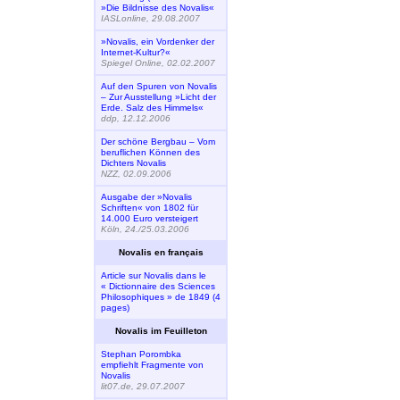
»Die Bildnisse des Novalis«
IASLonline, 29.08.2007
»Novalis, ein Vordenker der
Internet-Kultur?«
Spiegel Online, 02.02.2007
Auf den Spuren von Novalis
– Zur Ausstellung »Licht der
Erde. Salz des Himmels«
ddp, 12.12.2006
Der schöne Bergbau – Vom
beruflichen Können des
Dichters Novalis
NZZ, 02.09.2006
Ausgabe der »Novalis
Schriften« von 1802 für
14.000 Euro versteigert
Köln, 24./25.03.2006
Novalis en français
Article sur Novalis dans le
« Dictionnaire des Sciences
Philosophiques » de 1849 (4
pages)
Novalis im Feuilleton
Stephan Porombka
empfiehlt Fragmente von
Novalis
lit07.de, 29.07.2007