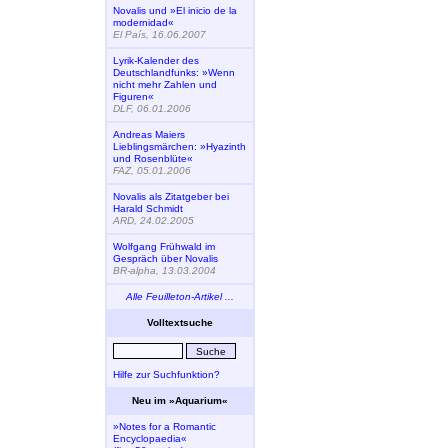
Novalis und »El inicio de la
modernidad«
El País, 16.06.2007
Lyrik-Kalender des
Deutschlandfunks: »Wenn
nicht mehr Zahlen und
Figuren«
DLF, 06.01.2006
Andreas Maiers
Lieblingsmärchen: »Hyazinth
und Rosenblüte«
FAZ, 05.01.2006
Novalis als Zitatgeber bei
Harald Schmidt
ARD, 24.02.2005
Wolfgang Frühwald im
Gespräch über Novalis
BR-alpha, 13.03.2004
Alle Feuilleton-Artikel ...
Volltextsuche
Hilfe zur Suchfunktion?
Neu im »Aquarium«
»Notes for a Romantic
Encyclopaedia«