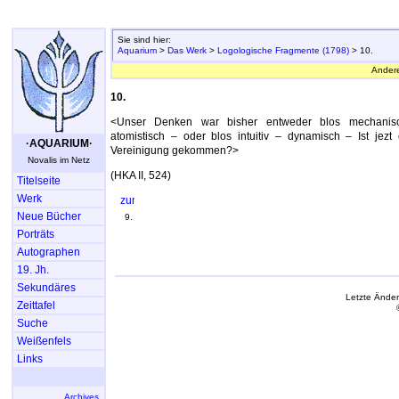
Sie sind hier:
Aquarium
>
Das Werk
>
Logologische Fragmente (1798)
> 10.
Ander
10.
<Unser Denken war bisher entweder blos mechan
atomistisch – oder blos intuitiv – dynamisch – Ist jezt
·AQUARIUM·
Vereinigung gekommen?>
Novalis im Netz
(HKA II, 524)
Titelseite
Werk
Neue Bücher
9.
Porträts
Autographen
19. Jh.
Sekundäres
Letzte Ände
Zeittafel
Suche
Weißenfels
Links
Archives