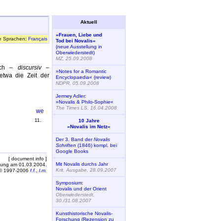
Aktuell
»Frauen, Liebe und
e Sprachen:
Français
Tod bei Novalis«
(neue Ausstellung in
Oberwiederstedt)
MZ, 25.09.2008
isch –
discursiv
–
»Notes for a Romantic
 etwa die Zeit der
Encyclopaedia« (review)
NDPR, 05.09.2008
Jermey Adler:
»Novalis & Philo-Sophie«
The Times LS, 16.04.2008
11.
10 Jahre
»Novalis im Netz«
Der 3. Band der
Novalis
Schriften
(1846) kompl. bei
Google Books
[ document info ]
Mit Novalis durchs Jahr
rung am 01.03.2004.
Krit. Ausgabe, 28.09.2007
© 1997-2006
f.f.
,
l.m.
Symposium:
Novalis und der Orient
Oberwiederstedt,
30./31.08.2007
Kunsthistorische Novalis-
Forschung (Rezension zu