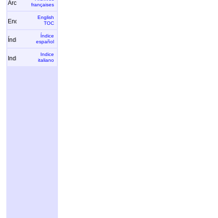
françaises
English
TOC
Índice
español
Indice
italiano