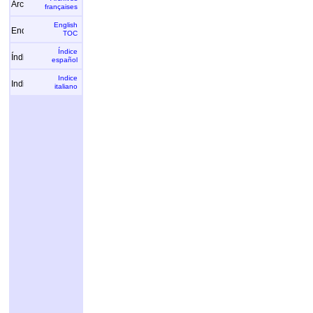
françaises
English
TOC
Índice
español
Indice
italiano