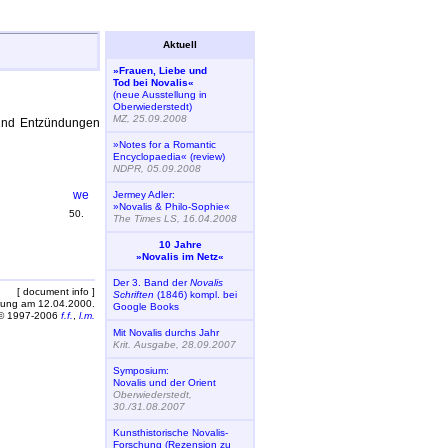
Aktuell
»Frauen, Liebe und
Tod bei Novalis«
(neue Ausstellung in
Oberwiederstedt)
MZ, 25.09.2008
 und Entzündungen
»Notes for a Romantic
Encyclopaedia« (review)
NDPR, 05.09.2008
Jermey Adler:
»Novalis & Philo-Sophie«
50.
The Times LS, 16.04.2008
10 Jahre
»Novalis im Netz«
Der 3. Band der
Novalis
[ document info ]
Schriften
(1846) kompl. bei
rung am 12.04.2000.
Google Books
© 1997-2006
f.f.
,
l.m.
Mit Novalis durchs Jahr
Krit. Ausgabe, 28.09.2007
Symposium:
Novalis und der Orient
Oberwiederstedt,
30./31.08.2007
Kunsthistorische Novalis-
Forschung (Rezension zu