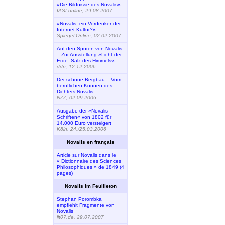
»Die Bildnisse des Novalis«
IASLonline, 29.08.2007
»Novalis, ein Vordenker der
Internet-Kultur?«
Spiegel Online, 02.02.2007
Auf den Spuren von Novalis
– Zur Ausstellung »Licht der
Erde. Salz des Himmels«
ddp, 12.12.2006
Der schöne Bergbau – Vom
beruflichen Können des
Dichters Novalis
NZZ, 02.09.2006
Ausgabe der »Novalis
Schriften« von 1802 für
14.000 Euro versteigert
Köln, 24./25.03.2006
Novalis en français
Article sur Novalis dans le
« Dictionnaire des Sciences
Philosophiques » de 1849 (4
pages)
Novalis im Feuilleton
Stephan Porombka
empfiehlt Fragmente von
Novalis
lit07.de, 29.07.2007