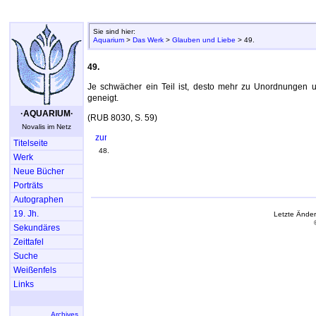
Sie sind hier:
Aquarium
>
Das Werk
>
Glauben und Liebe
> 49.
49.
Je schwächer ein Teil ist, desto mehr zu Unordnungen
geneigt.
·AQUARIUM·
(RUB 8030, S. 59)
Novalis im Netz
Titelseite
48.
Werk
Neue Bücher
Porträts
Autographen
19. Jh.
Letzte Ände
Sekundäres
Zeittafel
Suche
Weißenfels
Links
Archives