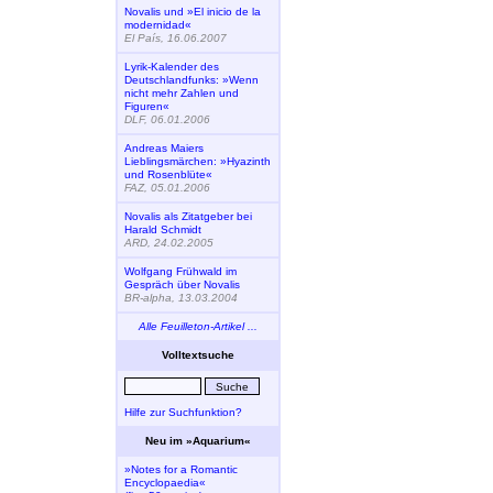
Novalis und »El inicio de la
modernidad«
El País, 16.06.2007
Lyrik-Kalender des
Deutschlandfunks: »Wenn
nicht mehr Zahlen und
Figuren«
DLF, 06.01.2006
Andreas Maiers
Lieblingsmärchen: »Hyazinth
und Rosenblüte«
FAZ, 05.01.2006
Novalis als Zitatgeber bei
Harald Schmidt
ARD, 24.02.2005
Wolfgang Frühwald im
Gespräch über Novalis
BR-alpha, 13.03.2004
Alle Feuilleton-Artikel ...
Volltextsuche
Hilfe zur Suchfunktion?
Neu im »Aquarium«
»Notes for a Romantic
Encyclopaedia«