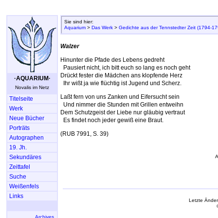
Sie sind hier:
Aquarium
>
Das Werk
>
Gedichte aus der Tennstedter Zeit (1794-17
Walzer
Hinunter die Pfade des Lebens gedreht
Pausiert nicht, ich bitt euch so lang es noch geht
Drückt fester die Mädchen ans klopfende Herz
·AQUARIUM·
Ihr wißt ja wie flüchtig ist Jugend und Scherz.
Novalis im Netz
Laßt fern von uns Zanken und Eifersucht sein
Titelseite
Und nimmer die Stunden mit Grillen entweihn
Werk
Dem Schutzgeist der Liebe nur gläubig vertraut
Neue Bücher
Es findet noch jeder gewiß eine Braut.
Porträts
(RUB 7991, S. 39)
Autographen
19. Jh.
Sekundäres
A
Zeittafel
Suche
Weißenfels
Links
Letzte Ände
Archives