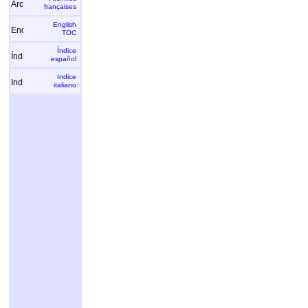
françaises
English
TOC
Índice
español
Indice
italiano