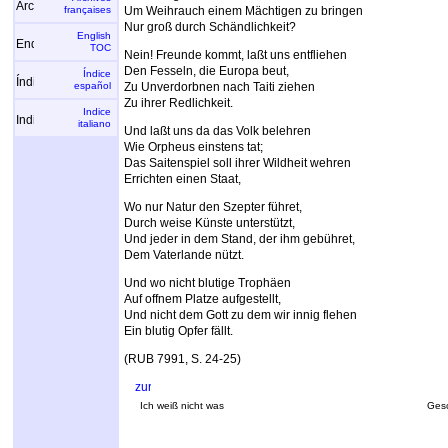
françaises
Um Weihrauch einem Mächtigen zu bringen
Nur groß durch Schändlichkeit?
English
TOC
Nein! Freunde kommt, laßt uns entfliehen
Den Fesseln, die Europa beut,
Índice
español
Zu Unverdorbnen nach Taiti ziehen
Zu ihrer Redlichkeit.
Indice
italiano
Und laßt uns da das Volk belehren
Wie Orpheus einstens tat;
Das Saitenspiel soll ihrer Wildheit wehren
Errichten einen Staat,
Wo nur Natur den Szepter führet,
Durch weise Künste unterstützt,
Und jeder in dem Stand, der ihm gebühret,
Dem Vaterlande nützt.
Und wo nicht blutige Trophäen
Auf offnem Platze aufgestellt,
Und nicht dem Gott zu dem wir innig flehen
Ein blutig Opfer fällt.
(RUB 7991, S. 24-25)
Ich weiß nicht was
Gesc