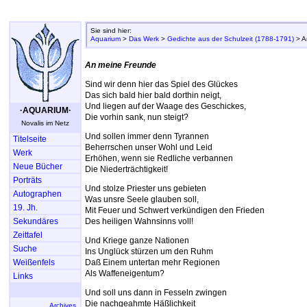
Sie sind hier:
Aquarium
>
Das Werk
>
Gedichte aus der Schulzeit (1788-1791)
> A
An meine Freunde
Sind wir denn hier das Spiel des Glückes
Das sich bald hier bald dorthin neigt,
Und liegen auf der Waage des Geschickes,
·AQUARIUM·
Die vorhin sank, nun steigt?
Novalis im Netz
Und sollen immer denn Tyrannen
Titelseite
Beherrschen unser Wohl und Leid
Werk
Erhöhen, wenn sie Redliche verbannen
Neue Bücher
Die Niederträchtigkeit!
Porträts
Und stolze Priester uns gebieten
Autographen
Was unsre Seele glauben soll,
19. Jh.
Mit Feuer und Schwert verkündigen den Frieden
Sekundäres
Des heiligen Wahnsinns voll!
Zeittafel
Und Kriege ganze Nationen
Suche
Ins Unglück stürzen um den Ruhm
Weißenfels
Daß Einem untertan mehr Regionen
Als Waffeneigentum?
Links
Und soll uns dann in Fesseln zwingen
Die nachgeahmte Häßlichkeit
Archives