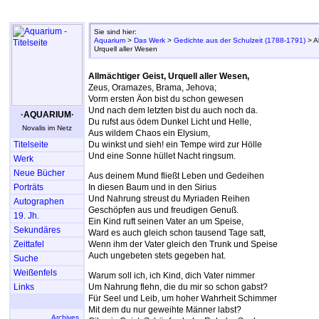
Sie sind hier:
Aquarium
>
Das Werk
>
Gedichte aus der Schulzeit (1788-1791)
> Al
Urquell aller Wesen
Allmächtiger Geist, Urquell aller Wesen,
Zeus, Oramazes, Brama, Jehova;
Vorm ersten Äon bist du schon gewesen
Und nach dem letzten bist du auch noch da.
·AQUARIUM·
Du rufst aus ödem Dunkel Licht und Helle,
Novalis im Netz
Aus wildem Chaos ein Elysium,
Titelseite
Du winkst und sieh! ein Tempe wird zur Hölle
Und eine Sonne hüllet Nacht ringsum.
Werk
Neue Bücher
Aus deinem Mund fließt Leben und Gedeihen
Porträts
In diesen Baum und in den Sirius
Und Nahrung streust du Myriaden Reihen
Autographen
Geschöpfen aus und freudigen Genuß.
19. Jh.
Ein Kind ruft seinen Vater an um Speise,
Sekundäres
Ward es auch gleich schon tausend Tage satt,
Zeittafel
Wenn ihm der Vater gleich den Trunk und Speise
Auch ungebeten stets gegeben hat.
Suche
Weißenfels
Warum soll ich, ich Kind, dich Vater nimmer
Links
Um Nahrung flehn, die du mir so schon gabst?
Für Seel und Leib, um hoher Wahrheit Schimmer
Mit dem du nur geweihte Männer labst?
Archives