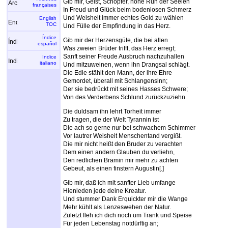
Gib mir, Geist, Schöpfer, hohe Ruh der Seelen
françaises
In Freud und Glück beim bodenlosen Schmerz
Und Weisheit immer echtes Gold zu wählen
English
TOC
Und Fülle der Empfindung in das Herz.
Índice
Gib mir der Herzensgüte, die bei allen
español
Was zweien Brüder trifft, das Herz erregt;
Sanft seiner Freude Ausbruch nachzuhallen
Indice
italiano
Und mitzuweinen, wenn ihn Drangsal schlägt.
Die Edle stählt den Mann, der ihre Ehre
Gemordet, überall mit Schlangensinn;
Der sie bedrückt mit seines Hasses Schwere;
Von des Verderbens Schlund zurückzuziehn.
Die duldsam ihn lehrt Torheit immer
Zu tragen, die der Welt Tyrannin ist
Die ach so gerne nur bei schwachem Schimmer
Vor lautrer Weisheit Menschentand vergißt.
Die mir nicht heißt den Bruder zu verachten
Dem einen andern Glauben du verliehn,
Den redlichen Bramin mir mehr zu achten
Gebeut, als einen finstern Augustin[.]
Gib mir, daß ich mit sanfter Lieb umfange
Hienieden jede deine Kreatur.
Und stummer Dank Erquickter mir die Wange
Mehr kühlt als Lenzeswehen der Natur.
Zuletzt fleh ich dich noch um Trank und Speise
Für jeden Lebenstag notdürftig an;